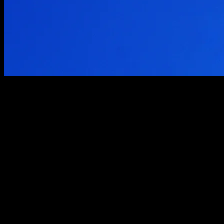
Ressourcen
Whitepaper
Unsere Whitepaper liefern strukturierte Einordnungen, Checklisten
und Best Practices — von Compliance-Prozessen bis hin zu
transparenter Interessenvertretung.
Downloadbereich
Wir veröffentlichen Whitepaper schrittweise. Wenn Sie einen
konkreten Use Case haben, melden Sie sich — wir senden Ihnen
gern passende Materialien oder einen Auszug.