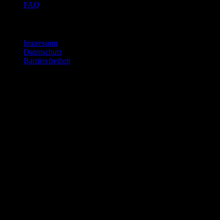
FAQ
Rechtliches
Impressum
Datenschutz
Barrierefreiheit
©
2026
Tarilion GmbH. Alle Rechte vorbehalten.