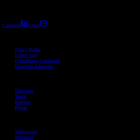
Tarilion steht für Compliance, Analysen und Intelligence in der
politischen Interessenvertretung.
LinkedIn
Email
Lösungen
Policy Radar
Lobby Lex
Compliance-Lösungen
Experten-Analysen
Unternehmen
Über uns
Team
Karriere
Presse
Ressourcen
Whitepaper
Webinare